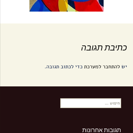
כתיבת תגובה
יש
להתחבר למערכת
כדי לכתוב תגובה.
ח
י
פ
ו
ש
תגובות אחרונות
: