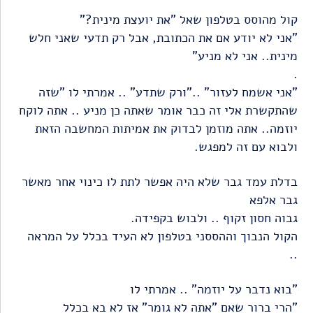
קול מהוסס בטלפון שאל "את יועצת מינית?"
"אני לא יודע אם את הכתובת, אבל רק תדעי שאני חלש
מינית.. אני לא מניע"
.
"אני אשמח לעזור" .."ורק שתדע" .. אמרתי לו "שזה
שהתקשרת אלי זה כבר אומר שאתה כן מניע .. אתה לוקח
יוזמה.. אתה מוזמן לבדוק את אמיתות המחשבה הזאת
ולבוא עם זה למפגש.
בדלת עמד גבר שלא היה אפשר לתת לו כינוי אחר מאשר
גבר אלפא
גבוה חסון זקוף .. ולבוש בקפידה.
הקול הנבוך וההססני בטלפון לא העיד בכלל על המראה
..
"בוא נדבר על יוזמה" .. אמרתי לו
"הרי ברור שאם "אתה לא גומר" אז לא בא בכלל