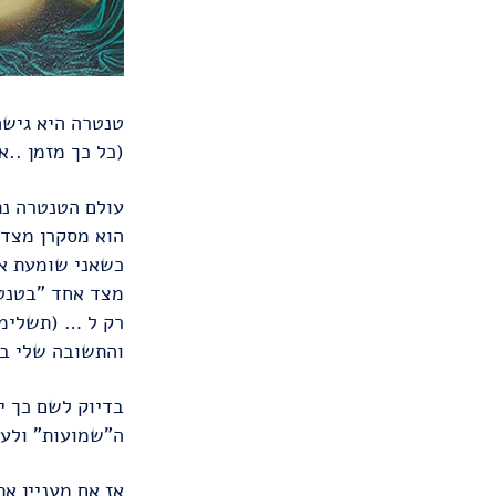
טנטרה היא גישה לח
(כל כך מזמן ..א
עולם הטנטרה נת
הוא מסקרן מצד 
כשאני שומעת אנ
מצד אחד "בטנטר
רק ל … (תשלימו
והתשובה שלי בדר
בדיוק לשם כך י
ה"שמועות" ולעו
אז אם מעניין א