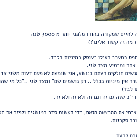
יים שמקורה בהודו מלפני יותר מ 3000 שנה
ז מה זה קשור אלינו?)
פס במערב כאילו כעוסק במיניות בלבד.
אחד ומרתיע מצד שני.
שים חולקים דעתם בנושא, אני שומעת לא פעם דעות משני צדדי
ה אין מיניות בכלל .. רק נושמים שם" ומצד שני .."כל מי שהו
 לבד)
'כ שזה גם זה וגם זה ולא זה ולא זה.
צרתי את ההרצאה הזאת, כדי לעשות סדר במושגים ולפזר את הע
רר סקרנות.
תכם לדעת