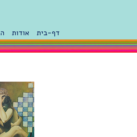
דף-בית
אודות
הר