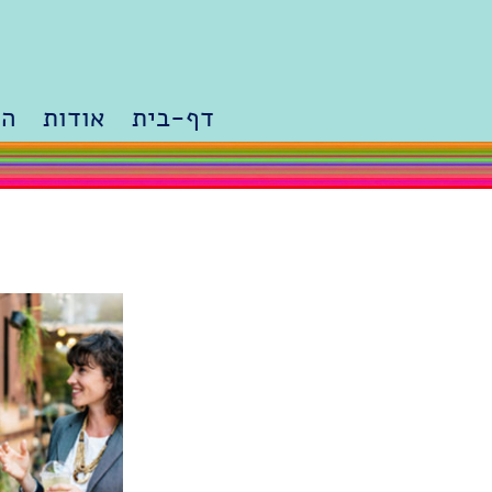
דף-בית
אודות
הר